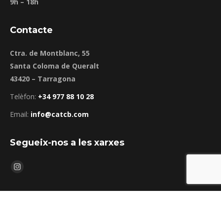
9h – 18h
Contacte
Ctra. de Montblanc, 55
Santa Coloma de Queralt
43420 – Tarragona
Telèfon:
+34 977 88 10 28
Email:
info@catcb.com
Segueix-nos a les xarxes
Find us on:
Instagram
page
opens
© CENTURY'S BEAMS Catalunya - Andorra SL Copyright 2026.
in
footer