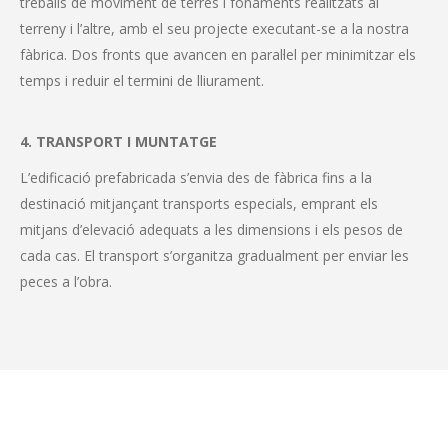
treballs de moviment de terres i fonaments realitzats al
terreny i l’altre, amb el seu projecte executant-se a la nostra
fàbrica. Dos fronts que avancen en paral·lel per minimitzar els
temps i reduir el termini de lliurament.
4. TRANSPORT I MUNTATGE
L’edificació prefabricada s’envia des de fàbrica fins a la
destinació mitjançant transports especials, emprant els
mitjans d’elevació adequats a les dimensions i els pesos de
cada cas. El transport s’organitza gradualment per enviar les
peces a l’obra.